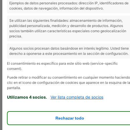
de la provincia a
Ejemplos de datos personales procesados: dirección IP, identificadores de
cookies, datos de navegación, información del dispositivo.
presentarse al premio
«Joven Agricultor»
Se utilizan las siguientes finalidades: almacenamiento de información,
publicidad personalizada, medición y desarrollo de productos. Algunos
socios también utilizan características especiales como geolocalización
precisa.
30 junio, 2026
Algunos socios procesan datos basándose en interés legítimo. Usted tiene
derecho a oponerse a este procesamiento en la sección de configuración.
Asaja ha abierto el plazo para presentar
candidaturas al XII Premio Joven Agricultor
El consentimiento es específico para este sitio web (service-specific
hasta el próximo 15 de septiembre, al que
consent).
pueden participar agricultores y ganaderos
Puede retirar o modificar su consentimiento en cualquier momento haciendo
menores de 40 años con proyectos
clic en el icono de configuración de cookies que aparece en la esquina de l
pantalla.
innovadores. Desde APAG animamos a
todos sus socios jóvenes agricultores y
Utilizamos 4 socios.
Ver lista completa de socios
ganaderos a presentarse a este premio con
sus proyectos y nos ofrecemos a ayudarles
en la preparación y elaboración del
Rechazar todo
material necesario.