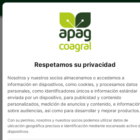
949 202 840
Respetamos su privacidad
Nosotros y nuestros socios almacenamos o accedemos a
información en dispositivos, como cookies, y procesamos datos
Grupo APAG
»
Noticias
» APAG anima a los jóvenes de
personales, como identificadores únicos e información estándar
la provincia a presentarse al premio «Joven
enviada por un dispositivo, para publicidad y contenido
Agricultor»
personalizados, medición de anuncios y contenido, e informació
sobre audiencias, así como para desarrollar y mejorar productos.
Con su permiso, nosotros y nuestros socios podemos utilizar datos de
ubicación geográfica precisos e identificación mediante escaneado activo 
APAG anima a los jóvenes
dispositivos.