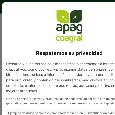
949 202 840
Respetamos su privacidad
Nosotros y nuestros socios almacenamos o accedemos a inform
dispositivos, como cookies, y procesamos datos personales, co
Grupo APAG
»
Noticias
» APAG comienza mañana la
identificadores únicos e información estándar enviada por un dis
Campaña de la PAC 2012
para publicidad y contenido personalizados, medición de anunci
contenido, e información sobre audiencias, así como para desarro
mejorar productos.
APAG comienza mañana
Con su permiso, nosotros y nuestros socios podemos utilizar datos de ubica
geográfica precisos e identificación mediante escaneado activo de dispositi
la Campaña de la PAC
Ejemplos de datos personales procesados: dirección IP, identificadores de