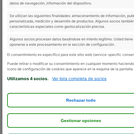
2012
datos de navegación, información del dispositivo.
Se utilizan las siguientes finalidades: almacenamiento de información, pub
personalizada, medición y desarrollo de productos. Algunos socios también
características especiales como geolocalización precisa.
20 febrero, 2012
La Asociación Provincial de Agricultores y
Algunos socios procesan datos basándose en interés legítimo. Usted tiene
oponerse a este procesamiento en la sección de configuración.
Ganaderos de Guadalajara -APAG-Asaja
Guadalajara- ha elaborado el calendario de
El consentimiento es específico para este sitio web (service-specific consen
reuniones para informar a sus socios de
Puede retirar o modificar su consentimiento en cualquier momento haciendo 
las novedades de la Campaña de la PAC y
icono de configuración de cookies que aparece en la esquina de la pantalla.
Pago Unico 2012. APAG ha convocado seis
Utilizamos 4 socios.
Ver lista completa de socios
asambleas en distintos pueblos, para que
sus socios puedan acudir a la que más les
convenga. En estas reuniones se tratará la
Rechazar todo
Normativa PAC en la actual Campaña 2012,
los asuntos pendientes de la Campaña de
Ayudas PAC 2011 y las Consideraciones a
Gestionar opciones
tener en cuenta en la Reforma de la PAC
desde el 2014 al 2020.