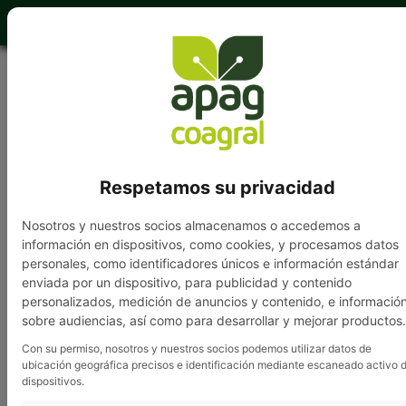
949 202 840
Respetamos su privacidad
Nosotros y nuestros socios almacenamos o accedemos a
información en dispositivos, como cookies, y procesamos datos
Grupo APAG
»
Noticias
» Atención a la caducidad de
personales, como identificadores únicos e información estándar
los carnés de Fitosanitarios
enviada por un dispositivo, para publicidad y contenido
personalizados, medición de anuncios y contenido, e informació
sobre audiencias, así como para desarrollar y mejorar productos.
Atención a la caducidad
Con su permiso, nosotros y nuestros socios podemos utilizar datos de
ubicación geográfica precisos e identificación mediante escaneado activo 
de los carnés de
dispositivos.