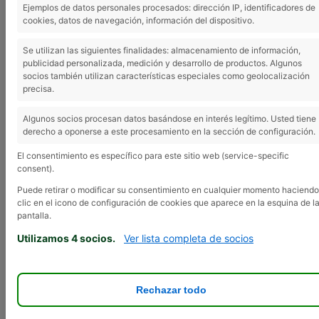
Fitosanitarios
Ejemplos de datos personales procesados: dirección IP, identificadores de
cookies, datos de navegación, información del dispositivo.
Se utilizan las siguientes finalidades: almacenamiento de información,
publicidad personalizada, medición y desarrollo de productos. Algunos
9 marzo, 2012
socios también utilizan características especiales como geolocalización
precisa.
APAG está impartiendo nuevos cursos para
la Renovación del Carné Oficial de
Algunos socios procesan datos basándose en interés legítimo. Usted tiene
Manipulador de Productos Fitosanitarios.
derecho a oponerse a este procesamiento en la sección de configuración.
El último Curso se celebró el día 29 de
El consentimiento es específico para este sitio web (service-specific
Febrero en Guadalajara con la
consent).
participación de unos 20 alumnos. El
Puede retirar o modificar su consentimiento en cualquier momento haciendo
Departamento Técnico Agrario de APAG
clic en el icono de configuración de cookies que aparece en la esquina de l
insiste a los agricultores en que miren la
pantalla.
fecha de expedición de sus carnés, ya que
Utilizamos 4 socios.
Ver lista completa de socios
éstos caducan a los 10 años de su
expedición y
es obligatorio realizar un
curso de renovación dentro de los tres
Rechazar todo
meses anteriores a la caducidad del