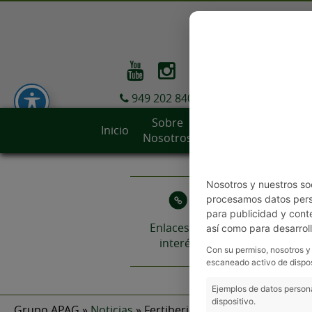
949 202 840
Sobre
Sedes y
Inicio
Servicios
Nosotros
Contact
Nosotros y nuestros so
procesamos datos perso
para publicidad y cont
Enlaces de
Mercadil
así como para desarrol
interés
Con su permiso, nosotros y
escaneado activo de dispos
Ejemplos de datos persona
dispositivo.
Grupo APAG
»
Noticias
» Fertiberia y APAG participan en 