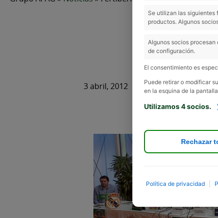
Se utilizan las siguiente
productos. Algunos socios
Ferti
Algunos socios procesan 
de configuración.
El consentimiento es especí
Puede retirar o modificar 
3 abril, 2012
en la esquina de la pantalla
Utilizamos 4 socios.
Rechazar t
Política de privacidad
|
P