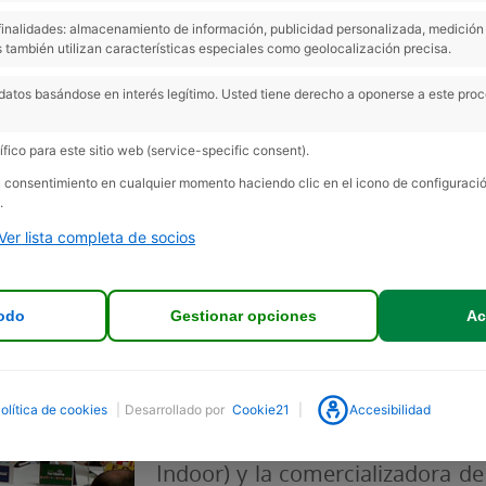
s finalidades: almacenamiento de información, publicidad personalizada, medición 
 también utilizan características especiales como geolocalización precisa.
beria y APAG participan en un partido sol
datos basándose en interés legítimo. Usted tiene derecho a oponerse a este pro
fico para este sitio web (service-specific consent).
su consentimiento en cualquier momento haciendo clic en el icono de configurac
.
Ver lista completa de socios
odo
Gestionar opciones
Ac
olítica de cookies
|
Desarrollado por
Cookie21
|
Accesibilidad
La empresa Fertiberia (patrocinad
Indoor) y la comercializadora de