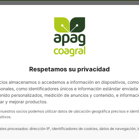
Área de
Noticias
Boletines
Supermercado
o
Socios
Respetamos su privacidad
cios almacenamos o accedemos a información en dispositivos, como
nales, como identificadores únicos e información estándar enviada p
enido personalizados, medición de anuncios y contenido, e informaci
lo
Lonjas
Cursos, jornadas
lar y mejorar productos.
y ferias
 nuestros socios podemos utilizar datos de ubicación geográfica precisos e ident
itivos.
les procesados: dirección IP, identificadores de cookies, datos de navegación, 
un partido solidario