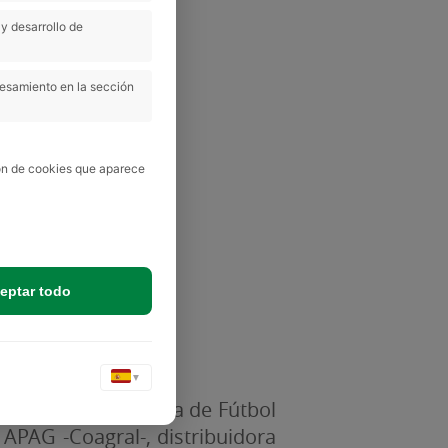
y desarrollo de
idario
cesamiento en la sección
ión de cookies que aparece
eptar todo
▼
or oficial de la Liga de Fútbol
 APAG -Coagral-, distribuidora