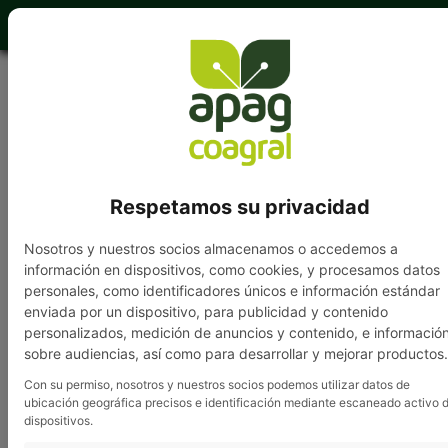
949 202 840
Respetamos su privacidad
VENDO pavos de un año;
Nosotros y nuestros socios almacenamos o accedemos a
un macho y una hembra
información en dispositivos, como cookies, y procesamos datos
personales, como identificadores únicos e información estándar
y regalo cachorros de
enviada por un dispositivo, para publicidad y contenido
personalizados, medición de anuncios y contenido, e informació
mastín español, con 20
sobre audiencias, así como para desarrollar y mejorar productos.
días nacidos; Preguntar
Con su permiso, nosotros y nuestros socios podemos utilizar datos de
ubicación geográfica precisos e identificación mediante escaneado activo 
por José María. Tfno.: 629
dispositivos.