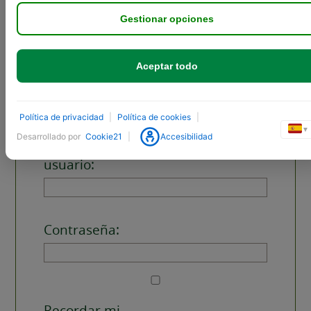
Autor
Entradas
Gestionar opciones
Viendo 1 entrada (de un total de 1)
Aceptar todo
Debes estar registrado para responder a este debate.
Política de privacidad
|
Política de cookies
|
▼
Desarrollado por
Cookie21
|
Accesibilidad
Nombre de
usuario:
Contraseña:
Recordar mi