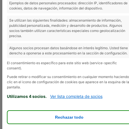
27 15 74.
Ejemplos de datos personales procesados: dirección IP, identificadores de
cookies, datos de navegación, información del dispositivo.
Se utilizan las siguientes finalidades: almacenamiento de información,
publicidad personalizada, medición y desarrollo de productos. Algunos
Este debate está vacío.
socios también utilizan características especiales como geolocalización
precisa.
Viendo 1 entrada (de un total de 1)
Algunos socios procesan datos basándose en interés legítimo. Usted tiene
Autor
Entradas
derecho a oponerse a este procesamiento en la sección de configuración.
2 marzo, 2026 a las 8:34 am
#32370
El consentimiento es específico para este sitio web (service-specific
consent).
Inmaculada
Puede retirar o modificar su consentimiento en cualquier momento haciendo
Superadministrador
clic en el icono de configuración de cookies que aparece en la esquina de l
pantalla.
Utilizamos 4 socios.
Ver lista completa de socios
VENDO pavos de un año; un macho y una
hembra y regalo cachorros de mastín
español, con 20 días nacidos; Preguntar por
José María. Tfno.: 629 27 15 74.
Rechazar todo