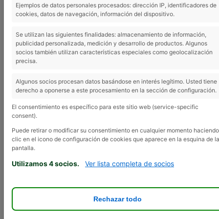
Ejemplos de datos personales procesados: dirección IP, identificadores de
cookies, datos de navegación, información del dispositivo.
Este debate está vacío.
Se utilizan las siguientes finalidades: almacenamiento de información,
publicidad personalizada, medición y desarrollo de productos. Algunos
Viendo 1 entrada (de un total de 1)
socios también utilizan características especiales como geolocalización
precisa.
Autor
Entradas
Algunos socios procesan datos basándose en interés legítimo. Usted tiene
22 enero, 2026 a las 5:04 pm
#32232
derecho a oponerse a este procesamiento en la sección de configuración.
Inmaculada
El consentimiento es específico para este sitio web (service-specific
consent).
Superadministrador
Puede retirar o modificar su consentimiento en cualquier momento haciendo
clic en el icono de configuración de cookies que aparece en la esquina de l
pantalla.
VENDO
remolque de siembra con tubo
hidráulico de 7000kg.; cultichisel Sánchez de
Utilizamos 4 socios.
Ver lista completa de socios
19 brazos con rodillo y rastra; chisel de 11
brazos de lamargara Tagracon sembradora
de maíz y pipas marca Solá con 4 cuerpos y
los discos nuevos; abonadora Vicón de
Rechazar todo
péndulo de 1100 kg y vertederas de ballesta
de 4 cuerpos hidráulicas; sembradora de