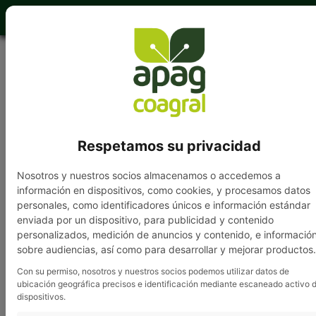
949 202 840
Respetamos su privacidad
VENDO remolque de
Nosotros y nuestros socios almacenamos o accedemos a
siembra con tubo
información en dispositivos, como cookies, y procesamos datos
personales, como identificadores únicos e información estándar
hidráulico de 7000kg.;
enviada por un dispositivo, para publicidad y contenido
personalizados, medición de anuncios y contenido, e informació
cultichisel Sánchez de 19
sobre audiencias, así como para desarrollar y mejorar productos.
brazos con rodillo y
Con su permiso, nosotros y nuestros socios podemos utilizar datos de
ubicación geográfica precisos e identificación mediante escaneado activo 
rastra; chisel de….
dispositivos.