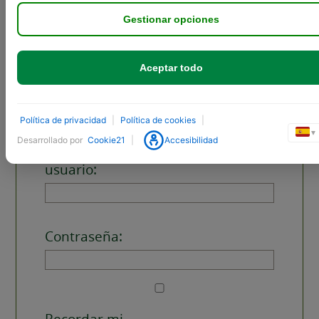
Autor
Entradas
Gestionar opciones
Viendo 1 entrada (de un total de 1)
Aceptar todo
Debes estar registrado para responder a este debate.
Política de privacidad
|
Política de cookies
|
▼
Desarrollado por
Cookie21
|
Accesibilidad
Nombre de
usuario:
Contraseña:
Recordar mi