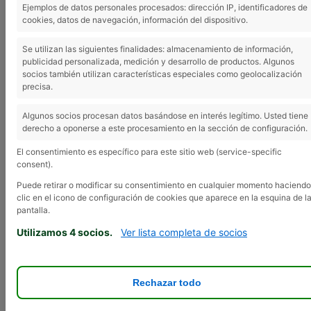
525 031.
Ejemplos de datos personales procesados: dirección IP, identificadores de
cookies, datos de navegación, información del dispositivo.
Se utilizan las siguientes finalidades: almacenamiento de información,
publicidad personalizada, medición y desarrollo de productos. Algunos
Este debate está vacío.
socios también utilizan características especiales como geolocalización
precisa.
Viendo 1 entrada (de un total de 1)
Algunos socios procesan datos basándose en interés legítimo. Usted tiene
Autor
Entradas
derecho a oponerse a este procesamiento en la sección de configuración.
19 marzo, 2026 a las 6:06 pm
#32449
El consentimiento es específico para este sitio web (service-specific
consent).
Inmaculada
Puede retirar o modificar su consentimiento en cualquier momento haciendo
Superadministrador
clic en el icono de configuración de cookies que aparece en la esquina de l
pantalla.
Utilizamos 4 socios.
Ver lista completa de socios
VENDO
Tractor John Deere 1635; 60 CV con
pala. Y un remolque de 3000kg Todo en buen
estado y cuidado. Se puede probar. Tfno.: 616
525 031.
Rechazar todo