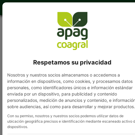
949 202 840
Respetamos su privacidad
VENDO Tractor John
Nosotros y nuestros socios almacenamos o accedemos a
Deere 1635; 60 CV con
información en dispositivos, como cookies, y procesamos datos
personales, como identificadores únicos e información estándar
pala. Y un remolque de
enviada por un dispositivo, para publicidad y contenido
personalizados, medición de anuncios y contenido, e informació
3000kg Todo en buen
sobre audiencias, así como para desarrollar y mejorar productos.
estado y cuidado. Se
Con su permiso, nosotros y nuestros socios podemos utilizar datos de
ubicación geográfica precisos e identificación mediante escaneado activo 
puede probar. Tfno.: 616
dispositivos.