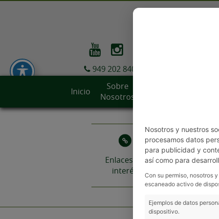
949 202 840
Sobre
Sedes y
Inicio
Servicios
Nosotros
Contact
Nosotros y nuestros so
procesamos datos perso
para publicidad y cont
Enlaces de
Mercadil
así como para desarrol
interés
Con su permiso, nosotros y
escaneado activo de dispos
Ejemplos de datos persona
dispositivo.