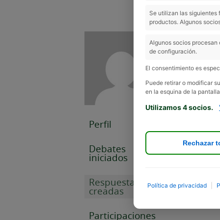
Se utilizan las siguiente
productos. Algunos socios
Respuestas
Algunos socios procesan 
de configuración.
El consentimiento es especí
Viendo 1 ent
Puede retirar o modificar 
en la esquina de la pantalla
Utilizamos 4 socios.
Perfil
Rechazar t
Debates
iniciados
Respuestas
Política de privacidad
|
P
creadas
Participaciones