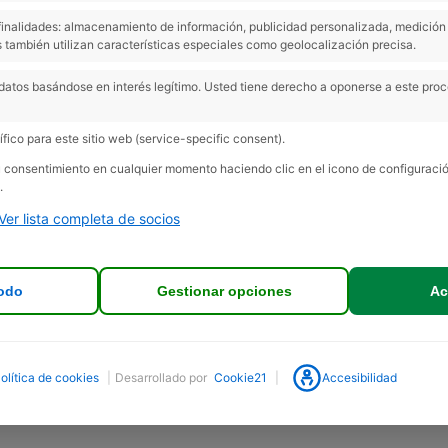
s finalidades: almacenamiento de información, publicidad personalizada, medición 
 también utilizan características especiales como geolocalización precisa.
 de foro creadas
datos basándose en interés legítimo. Usted tiene derecho a oponerse a este pro
fico para este sitio web (service-specific consent).
rada (de un total de 1)
su consentimiento en cualquier momento haciendo clic en el icono de configurac
.
Ver lista completa de socios
odo
Gestionar opciones
Ac
olítica de cookies
|
Desarrollado por
Cookie21
|
Accesibilidad