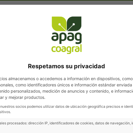
Área de
Noticias
Boletines
Supermercado
o
Socios
Respetamos su privacidad
cios almacenamos o accedemos a información en dispositivos, como
nales, como identificadores únicos e información estándar enviada p
enido personalizados, medición de anuncios y contenido, e informaci
lo
Lonjas
Cursos, jornadas
lar y mejorar productos.
y ferias
 nuestros socios podemos utilizar datos de ubicación geográfica precisos e ident
itivos.
les procesados: dirección IP, identificadores de cookies, datos de navegación, 
Inmaculada